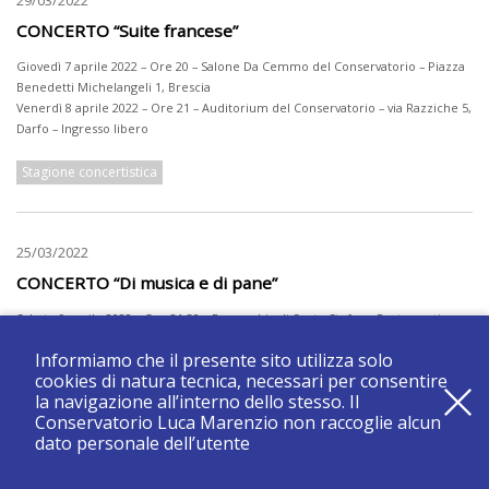
CONCERTO “Suite francese”
Giovedì 7 aprile 2022 – Ore 20 – Salone Da Cemmo del Conservatorio – Piazza
Benedetti Michelangeli 1, Brescia
Venerdì 8 aprile 2022 – Ore 21 – Auditorium del Conservatorio – via Razziche 5,
Darfo – Ingresso libero
Stagione concertistica
25/03/2022
CONCERTO “Di musica e di pane”
Sabato 9 aprile 2022 – Ore 21:30 – Parrocchia di Santo Stefano Protomartire,
Rogno (BS) – Ingresso libero
Informiamo che il presente sito utilizza solo
cookies di natura tecnica, necessari per consentire
Stagione concertistica
la navigazione all’interno dello stesso. Il
Conservatorio Luca Marenzio non raccoglie alcun
dato personale dell’utente
23/04/2022