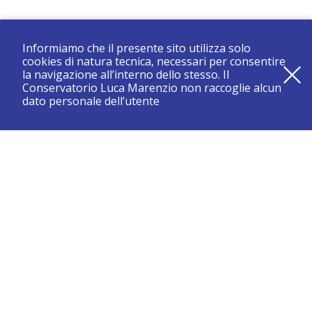
Informiamo che il presente sito utilizza solo
cookies di natura tecnica, necessari per consentire
la navigazione all’interno dello stesso. Il
Conservatorio Luca Marenzio non raccoglie alcun
dato personale dell’utente
registrati e resta aggiornato su tutte le novità
CONSERVATORIO DI BRESCIA “LUCA MARENZIO”
Sede di Brescia: