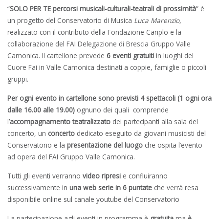
“
SOLO PER TE percorsi musicali-culturali-teatrali di
prossimità
” è
un progetto del Conservatorio di Musica
Luca Marenzio
,
realizzato con il contributo della Fondazione Cariplo e la
collaborazione del FAI Delegazione di Brescia Gruppo Valle
Camonica. Il cartellone prevede
6 eventi gratuiti
in luoghi del
Cuore Fai in Valle Camonica destinati a coppie, famiglie o piccoli
gruppi.
Per ogni evento in cartellone sono previsti 4 spettacoli
(1 ogni ora
dalle 16.00 alle 19.00)
ognuno dei quali comprende
l’
accompagnamento teatralizzato
dei partecipanti alla sala del
concerto, un
concerto
dedicato eseguito da giovani musicisti del
Conservatorio e la
presentazione del luogo
che ospita l’evento
ad opera del FAI Gruppo Valle Camonica.
Tutti gli eventi verranno
video ripresi
e confluiranno
successivamente in
una web serie in 6 puntate
che verrà resa
disponibile online sul canale youtube del Conservatorio
La partecipazione agli eventi in programma è
gratuita
ma
è