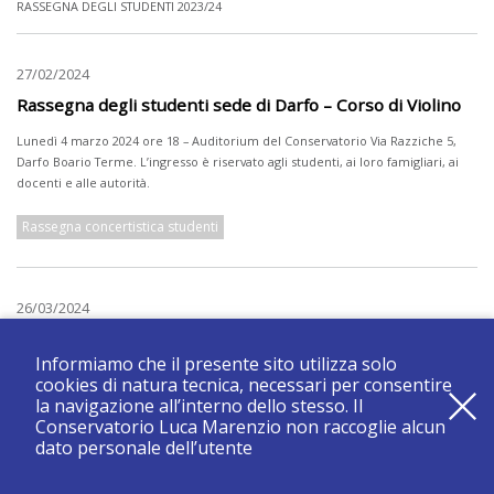
RASSEGNA DEGLI STUDENTI 2023/24
27/02/2024
Rassegna degli studenti sede di Darfo – Corso di Violino
Lunedì 4 marzo 2024 ore 18 – Auditorium del Conservatorio Via Razziche 5,
Darfo Boario Terme. L’ingresso è riservato agli studenti, ai loro famigliari, ai
docenti e alle autorità.
Rassegna concertistica studenti
26/03/2024
Rassegna concertistica studenti sede di Darfo – Corso di
canto – 5 aprile 2024
Informiamo che il presente sito utilizza solo
cookies di natura tecnica, necessari per consentire
Venerdì 5 aprile 2024 ore 17.00 Auditorium del Conservatorio, Darfo Boario
la navigazione all’interno dello stesso. Il
Terme
Conservatorio Luca Marenzio non raccoglie alcun
dato personale dell’utente
Rassegna concertistica studenti