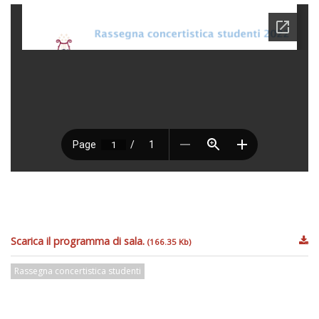
Scarica il programma di sala.
(166.35 Kb)
Rassegna concertistica studenti