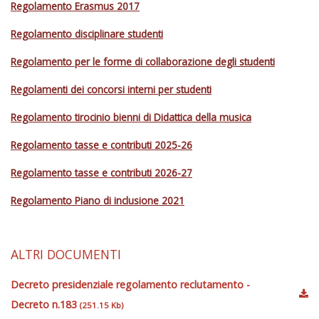
Regolamento Erasmus 2017
Regolamento disciplinare studenti
Regolamento per le forme di collaborazione degli studenti
Regolamenti dei concorsi interni per studenti
Regolamento tirocinio bienni di Didattica della musica
Regolamento tasse e contributi 2025-26
Regolamento tasse e contributi 2026-27
Regolamento Piano di inclusione 2021
ALTRI DOCUMENTI
Decreto presidenziale regolamento reclutamento -
Decreto n.183
(251.15 Kb)