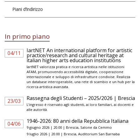
Piani d’Indirizzo
In primo piano
IartNET An international platform for artistic
04/11
practice/research and cultural heritage at
italian higher arts education institutions
IartNET valorizza pratica e ricerca artistica nelle istituzioni
AFAM, promuovendo accessibilità digitale, cooperazione
internazionale e sviluppo di infrastrutture condivise. Realizza
un database interoperabile, una rete di scambio e un hub per la
ricerca artistica avanzata.
Rassegna degli Studenti – 2025/2026 | Brescia
23/03
L’ingresso è riservato agli studenti, ai loro familiari, ai docenti e
alle autorità.
1946-2026: 80 anni della Repubblica Italiana
04/06
9 giugno 2026 | 20.00 | Brescia, Salone da Cemmo
9 luglio 2026 | 20.00 | Brescia, Auditorium San Barnaba