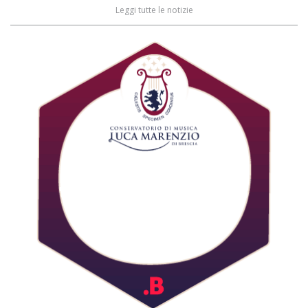
Leggi tutte le notizie