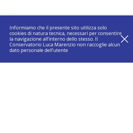
Informiamo che il presente sito utilizza solo
cookies di natura tecnica, necessari per consentire
la navigazione all’interno dello stesso. Il
Conservatorio Luca Marenzio non raccoglie alcun
dato personale dell’utente
registrati e resta aggiornato su tutte le novità
CONSERVATORIO DI BRESCIA “LUCA MARENZIO”
Sede di Brescia: