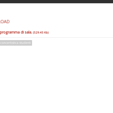
LOAD
l programma di sala.
(529.45 Kb)
concertistica studenti