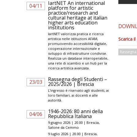
IartNET An international
04/11
platform for artistic
practice/research and
cultural heritage at italian
higher arts education
DOWN
institutions
IartNET valorizza pratica e ricerca
Scarica i
artistica nelle istituzioni AFAM,
promuovendo accessibilità digitale,
cooperazione internazionale e
Rassegna 
sviluppo di infrastrutture condivise.
Realizza un database interoperabile,
una rete di scambio e un hub per la
ricerca artistica avanzata.
Rassegna degli Studenti –
23/03
2025/2026 | Brescia
L’ingresso è riservato agli studenti, ai
loro familiari, ai docenti e alle
autorità.
1946-2026: 80 anni della
04/06
Repubblica Italiana
9 giugno 2026 | 20.00 | Brescia,
Salone da Cemmo
9 luglio 2026 | 20.00 | Brescia,