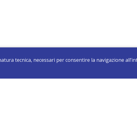
 natura tecnica, necessari per consentire la navigazione all’
registrati e resta aggiornato su tutte le novità