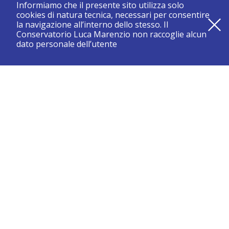
Informiamo che il presente sito utilizza solo
cookies di natura tecnica, necessari per consentire
la navigazione all’interno dello stesso. Il
Conservatorio Luca Marenzio non raccoglie alcun
dato personale dell’utente
registrati e resta aggiornato su tutte le novità
CONSERVATORIO DI BRESCIA “LUCA MARENZIO”
Sede di Brescia:
Piazza Benedetti Michelangeli 1 – 25121 Brescia
Tel. +39.030.2886711
Fax +39.030.3770337