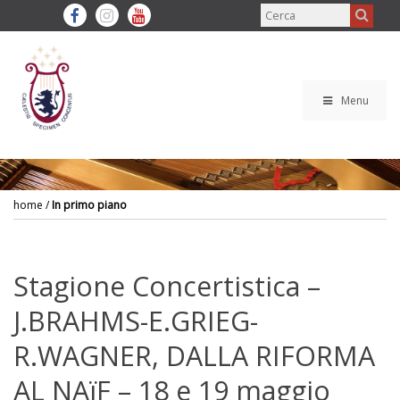
Menu
home
/
In primo piano
Stagione Concertistica –
J.BRAHMS-E.GRIEG-
R.WAGNER, DALLA RIFORMA
AL NAïF – 18 e 19 maggio