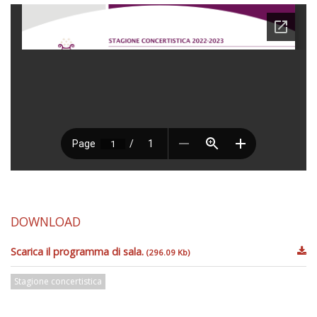
DOWNLOAD
Scarica il programma di sala.
(296.09 Kb)
Stagione concertistica