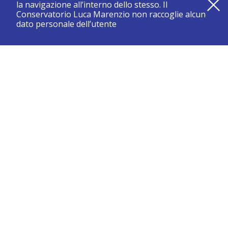
la navigazione all’interno dello stesso. Il
Conservatorio Luca Marenzio non raccoglie alcun
dato personale dell’utente
registrati e resta aggiornato su tutte le novità
CONSERVATORIO DI BRESCIA “LUCA MARENZIO”
Sede di Brescia:
Piazza Benedetti Michelangeli 1 – 25121 Brescia
Tel. +39.030.2886711
Fax +39.030.3770337