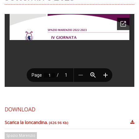
DOWNLOAD
Scarica la loncandina.
(426.96 Kb)
Spazio Marenzio