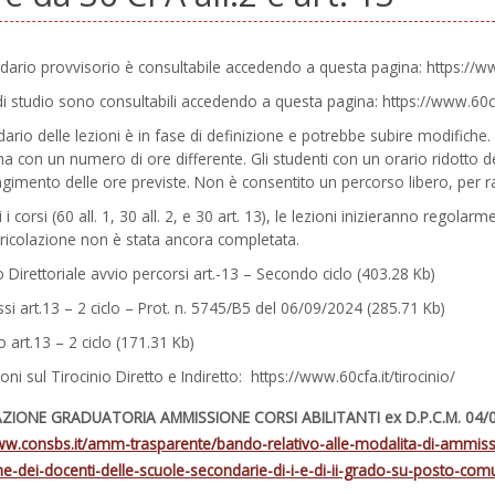
ndario provvisorio è consultabile accedendo a questa pagina:
https://w
 di studio sono consultabili accedendo a questa pagina:
https://www.60cf
ndario delle lezioni è in fase di definizione e potrebbe subire modifiche
a con un numero di ore differente. Gli studenti con un orario ridotto de
gimento delle ore previste. Non è consentito un percorso libero, per 
ti i corsi (60 all. 1, 30 all. 2, e 30 art. 13), le lezioni inizieranno regol
ricolazione non è stata ancora completata.
 Direttoriale avvio percorsi art.-13 – Secondo ciclo (403.28 Kb)
 art.13 – 2 ciclo – Prot. n. 5745/B5 del 06/09/2024 (285.71 Kb)
o art.13 – 2 ciclo (171.31 Kb)
ioni sul Tirocinio Diretto e Indiretto:
https://www.60cfa.it/tirocinio/
ZIONE GRADUATORIA AMMISSIONE CORSI ABILITANTI ex D.P.C.M. 04/08/23
ww.consbs.it/amm-trasparente/bando-relativo-alle-modalita-di-ammissio
one-dei-docenti-delle-scuole-secondarie-di-i-e-di-ii-grado-su-posto-co