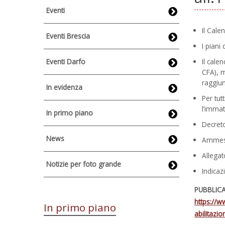
Eventi
Il Cale
Eventi Brescia
I piani
Eventi Darfo
Il cale
CFA), m
raggiun
In evidenza
Per tut
l’immat
In primo piano
Decreto
News
Ammessi
Allegat
Notizie per foto grande
Indicaz
PUBBLICA
https://w
In primo piano
abilitazi