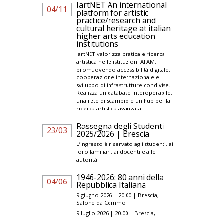
IartNET An international
04/11
platform for artistic
practice/research and
cultural heritage at italian
higher arts education
institutions
IartNET valorizza pratica e ricerca
artistica nelle istituzioni AFAM,
promuovendo accessibilità digitale,
cooperazione internazionale e
sviluppo di infrastrutture condivise.
Realizza un database interoperabile,
una rete di scambio e un hub per la
ricerca artistica avanzata.
Rassegna degli Studenti –
23/03
2025/2026 | Brescia
L’ingresso è riservato agli studenti, ai
loro familiari, ai docenti e alle
autorità.
1946-2026: 80 anni della
04/06
Repubblica Italiana
9 giugno 2026 | 20.00 | Brescia,
Salone da Cemmo
9 luglio 2026 | 20.00 | Brescia,