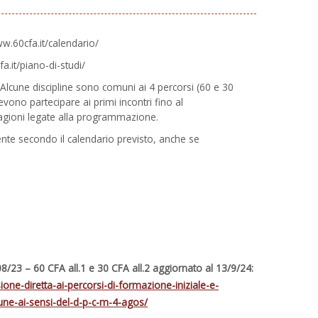
ww.60cfa.it/calendario/
a.it/piano-di-studi/
. Alcune discipline sono comuni ai 4 percorsi (60 e 30
vono partecipare ai primi incontri fino al
ragioni legate alla programmazione.
armente secondo il calendario previsto, anche se
 – 60 CFA all.1 e 30 CFA all.2 aggiornato al 13/9/24
:
ne-diretta-ai-percorsi-di-formazione-iniziale-e-
mune-ai-sensi-del-d-p-c-m-4-agos/