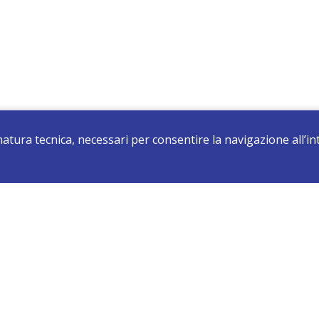
 natura tecnica, necessari per consentire la navigazione all’
registrati e resta aggiornato su tutte le novità