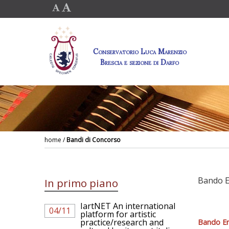
Conservatorio Luca Marenzio
Brescia e sezione di Darfo
home
/
Bandi di Concorso
Bando E
In primo piano
IartNET An international
04/11
platform for artistic
practice/research and
Bando Er