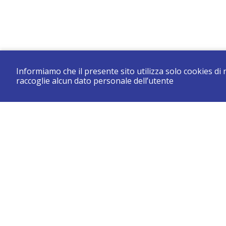
Informiamo che il presente sito utilizza solo cookies di
raccoglie alcun dato personale dell’utente
CONSERVATORIO DI BRESCIA “LUCA MARENZIO”
Sede di Brescia: