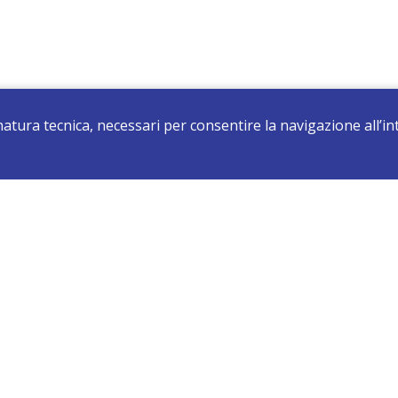
 natura tecnica, necessari per consentire la navigazione all’
registrati e resta aggiornato su tutte le novità
Sede di Darfo: