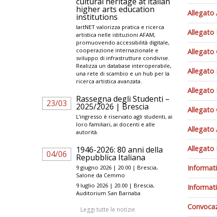
cultural heritage at italian
higher arts education
Allegato
institutions
IartNET valorizza pratica e ricerca
Allegato
artistica nelle istituzioni AFAM,
promuovendo accessibilità digitale,
cooperazione internazionale e
Allegato
sviluppo di infrastrutture condivise.
Realizza un database interoperabile,
Allegato
una rete di scambio e un hub per la
ricerca artistica avanzata.
Allegato 
Rassegna degli Studenti –
23/03
2025/2026 | Brescia
Allegato 
L’ingresso è riservato agli studenti, ai
loro familiari, ai docenti e alle
Allegato
autorità.
Allegato
1946-2026: 80 anni della
04/06
Repubblica Italiana
Informat
9 giugno 2026 | 20.00 | Brescia,
Salone da Cemmo
9 luglio 2026 | 20.00 | Brescia,
Informat
Auditorium San Barnaba
Convocaz
Leggi tutte le notizie