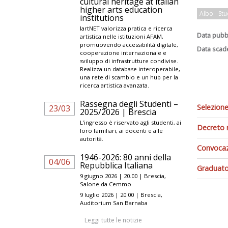
cultural heritage at italian
higher arts education
Albo - Stu
institutions
IartNET valorizza pratica e ricerca
Data pubb
artistica nelle istituzioni AFAM,
promuovendo accessibilità digitale,
Data scad
cooperazione internazionale e
sviluppo di infrastrutture condivise.
Realizza un database interoperabile,
una rete di scambio e un hub per la
ricerca artistica avanzata.
Rassegna degli Studenti –
Selezione
23/03
2025/2026 | Brescia
L’ingresso è riservato agli studenti, ai
Decreto 
loro familiari, ai docenti e alle
autorità.
Convocazi
1946-2026: 80 anni della
04/06
Repubblica Italiana
Graduator
9 giugno 2026 | 20.00 | Brescia,
Salone da Cemmo
9 luglio 2026 | 20.00 | Brescia,
Auditorium San Barnaba
Leggi tutte le notizie