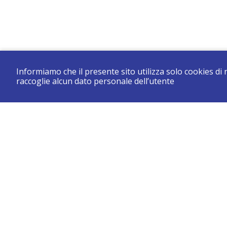
Informiamo che il presente sito utilizza solo cookies di
raccoglie alcun dato personale dell’utente
CONSERVATORIO DI BRESCIA “LUCA MARENZIO”
Sede di Brescia: