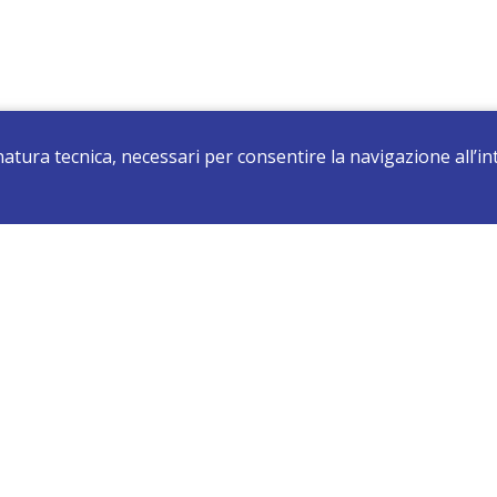
 natura tecnica, necessari per consentire la navigazione all’
registrati e resta aggiornato su tutte le novità
Sede di Darfo: