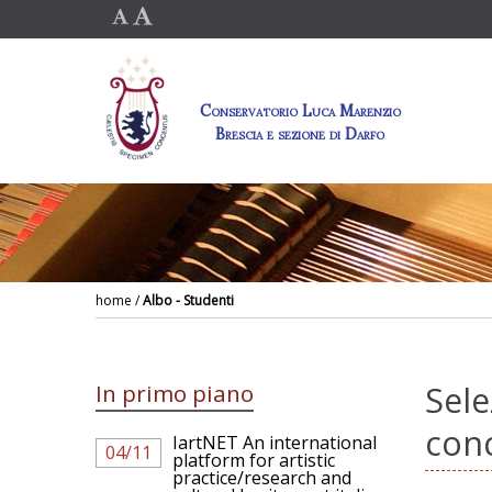
Conservatorio Luca Marenzio
Brescia e sezione di Darfo
home
/
Albo - Studenti
In primo piano
Sele
con
IartNET An international
04/11
platform for artistic
practice/research and