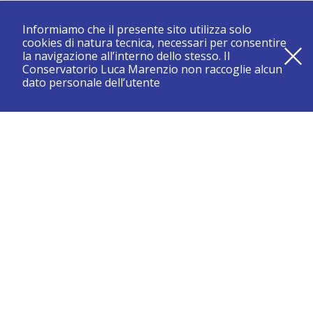
Informiamo che il presente sito utilizza solo
cookies di natura tecnica, necessari per consentire
la navigazione all’interno dello stesso. Il
Conservatorio Luca Marenzio non raccoglie alcun
dato personale dell’utente
registrati e resta aggiornato su tutte le novità
CONSERVATORIO DI BRESCIA “LUCA MARENZIO”
Sede di Brescia:
Piazza Benedetti Michelangeli 1 – 25121 Brescia