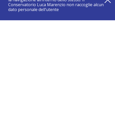
Conservatorio Luca Marenzio non raccoglie alcun
dato personale dell’utente
registrati e resta aggiornato su tutte le novità
CONSERVATORIO DI BRESCIA “LUCA MARENZIO”
Sede di Brescia:
Piazza Benedetti Michelangeli 1 – 25121 Brescia
Tel. +39.030.2886711
Fax +39.030.3770337