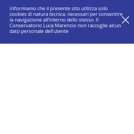
Informiamo che il presente sito utilizza solo
cookies di natura tecnica, necessari per consentire
la navigazione all’interno dello stesso. Il
Conservatorio Luca Marenzio non raccoglie alcun
dato personale dell’utente
registrati e resta aggiornato su tutte le novità
CONSERVATORIO DI BRESCIA “LUCA MARENZIO”
Sede di Brescia:
Piazza Benedetti Michelangeli 1 – 25121 Brescia
Tel. +39.030.2886711