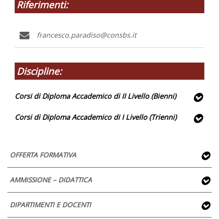
Riferimenti:
francesco.paradiso@consbs.it
Discipline:
Corsi di Diploma Accademico di II Livello (Bienni)
Corsi di Diploma Accademico di I Livello (Trienni)
Analisi compositiva (Composizione)
CODC/01 AFAM041 Composizione Composizione
Composizione I-II
OFFERTA FORMATIVA
CODC/01 AFAM041 Composizione Composizione
Composizione I-II
CODC/01 AFAM041 Composizione Composizione
AMMISSIONE – DIDATTICA
Composizione II
CODC/01 AFAM041 Composizione Composizione
Composizione ad indirizzo nuove tecnologie I-II
DIPARTIMENTI E DOCENTI
Composizione III