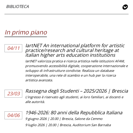
BIBLIOTECA
CODC/01 AFAM041 Composizione Composizione
Forme sistemi e linguaggi musicali: Novecento e
avanguardie
CODC/01 AFAM041 Composizione Composizione
Elaborazione, trascrizione e arrangiamento
(Composizione)
In primo piano
CODC/01 AFAM041 Composizione Composizione
Strumentazione e orchestrazione I
CODC/01 AFAM041 Composizione Composizione
IartNET An international platform for artistic
04/11
Forme, sistemi e linguaggi musicali
practice/research and cultural heritage at
italian higher arts education institutions
Strumentazione e orchestrazione II
IartNET valorizza pratica e ricerca artistica nelle istituzioni AFAM,
CODC/01 AFAM041 Composizione Composizione
promuovendo accessibilità digitale, cooperazione internazionale e
Strumentazione e orchestrazione
sviluppo di infrastrutture condivise. Realizza un database
interoperabile, una rete di scambio e un hub per la ricerca
Strumentazione e orchestrazione a indirizzo
artistica avanzata.
tecnologico I
Tecniche compositive
Rassegna degli Studenti – 2025/2026 | Brescia
23/03
L’ingresso è riservato agli studenti, ai loro familiari, ai docenti e
alle autorità.
Strumentazione e orchestrazione a indirizzo
tecnologico II
Tecniche compositive
1946-2026: 80 anni della Repubblica Italiana
04/06
9 giugno 2026 | 20.00 | Brescia, Salone da Cemmo
9 luglio 2026 | 20.00 | Brescia, Auditorium San Barnaba
Tecniche compositive I
Tecniche contrappuntistiche I (Composizione)