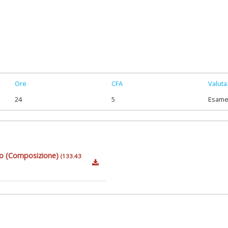
Ore
CFA
Valuta
24
5
Esam
to (Composizione)
(133.43