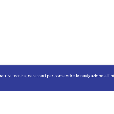
 natura tecnica, necessari per consentire la navigazione all’
registrati e resta aggiornato su tutte le novità