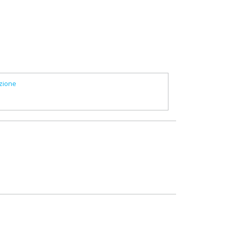
zione
e