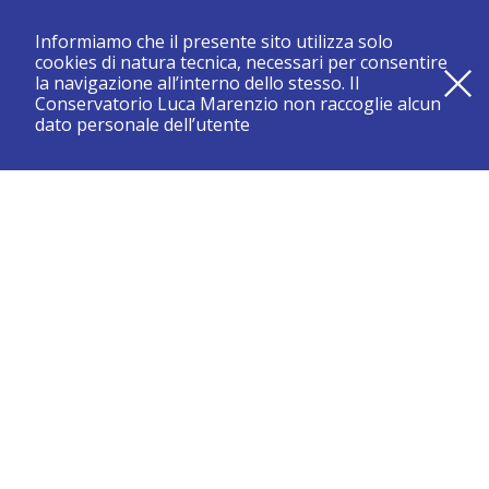
Informiamo che il presente sito utilizza solo
cookies di natura tecnica, necessari per consentire
la navigazione all’interno dello stesso. Il
Conservatorio Luca Marenzio non raccoglie alcun
dato personale dell’utente
registrati e resta aggiornato su tutte le novità
CONSERVATORIO DI BRESCIA “LUCA MARENZIO”
Sede di Brescia:
Piazza Benedetti Michelangeli 1 – 25121 Brescia
Tel. +39.030.2886711