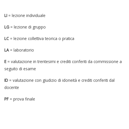
artistico-disciplinare
Totale
15
84
LI
= lezione individuale
Caratterizzanti
Totale
3
30
LG
= lezione di gruppo
Caratterizzanti
codice / settore
disciplina
CFA
artistico-disciplinare
LC
= lezione collettiva teorica o pratica
Caratterizzanti
codice / settore
disciplina
CFA
LA
= laboratorio
artistico-disciplinare
codice / settore
disciplina
CFA
Totale
26
84
E
= valutazione in trentesimi e crediti conferiti da commissione a
artistico-disciplinare
seguito di esame
Totale
26
78
Integrative ed affini
ID
= valutazione con giudizio di idoneità e crediti conferiti dal
Totale
27
84
docente
Integrative ed affini
codice / settore
disciplina
CFA
PF
= prova finale
artistico-disciplinare
Integrative ed affini
codice / settore
disciplina
CFA
artistico-disciplinare
codice / settore
disciplina
CFA
Totale
6
36
artistico-disciplinare