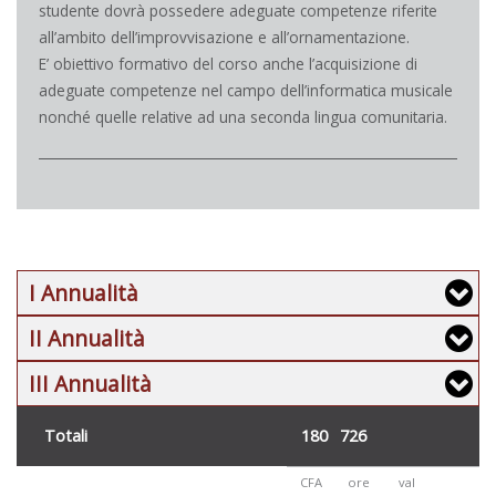
studente dovrà possedere adeguate competenze riferite
all’ambito dell’improvvisazione e all’ornamentazione.
E’ obiettivo formativo del corso anche l’acquisizione di
adeguate competenze nel campo dell’informatica musicale
nonché quelle relative ad una seconda lingua comunitaria.
I Annualità
Formazione di base
II Annualità
Formazione di base
III Annualità
codice / settore
disciplina
CFA
artistico-disciplinare
Formazione di base
Totali
180
726
codice / settore
disciplina
CFA
artistico-disciplinare
CFA
ore
val
codice / settore
disciplina
CFA
Totale
18
114