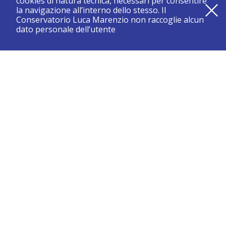
cookies di natura tecnica, necessari per consentire
la navigazione all’interno dello stesso. Il
Conservatorio Luca Marenzio non raccoglie alcun
dato personale dell’utente
registrati e resta aggiornato su tutte le novità
CONSERVATORIO DI BRESCIA “LUCA MARENZIO”
Sede di Brescia:
Piazza Benedetti Michelangeli 1 – 25121 Brescia
Tel. +39.030.2886711
Fax +39.030.3770337