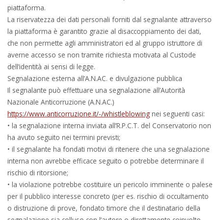
piattaforma.
La riservatezza dei dati personali forniti dal segnalante attraverso
la piattaforma è garantito grazie al disaccoppiamento dei dati,
che non permette agli amministratori ed al gruppo istruttore di
averne accesso se non tramite richiesta motivata al Custode
dell’identità ai sensi di legge.
Segnalazione esterna all’A.N.AC. e divulgazione pubblica
Il segnalante può effettuare una segnalazione all’Autorità
Nazionale Anticorruzione (A.N.AC.)
https://www.anticorruzione.it/-/whistleblowing
nei seguenti casi:
• la segnalazione interna inviata all’R.P.C.T. del Conservatorio non
ha avuto seguito nei termini previsti;
• il segnalante ha fondati motivi di ritenere che una segnalazione
interna non avrebbe efficace seguito o potrebbe determinare il
rischio di ritorsione;
• la violazione potrebbe costituire un pericolo imminente o palese
per il pubblico interesse concreto (per es. rischio di occultamento
o distruzione di prove, fondato timore che il destinatario della
segnalazione sia colluso con l’autore o direttamente coinvolto