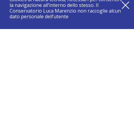
la navigazione all’interno dello stesso. Il
Conservatorio Luca Marenzio non raccoglie alcun
dato personale dell’utente
registrati e resta aggiornato su tutte le novità
CONSERVATORIO DI BRESCIA “LUCA MARENZIO”
Sede di Brescia:
Piazza Benedetti Michelangeli 1 – 25121 Brescia
Tel. +39.030.2886711
Fax +39.030.3770337