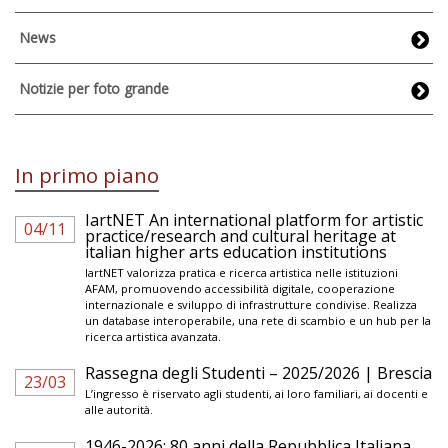
News
Notizie per foto grande
In primo piano
IartNET An international platform for artistic
04/11
practice/research and cultural heritage at
italian higher arts education institutions
IartNET valorizza pratica e ricerca artistica nelle istituzioni
AFAM, promuovendo accessibilità digitale, cooperazione
internazionale e sviluppo di infrastrutture condivise. Realizza
un database interoperabile, una rete di scambio e un hub per la
ricerca artistica avanzata.
Rassegna degli Studenti – 2025/2026 | Brescia
23/03
L’ingresso è riservato agli studenti, ai loro familiari, ai docenti e
alle autorità.
1946-2026: 80 anni della Repubblica Italiana