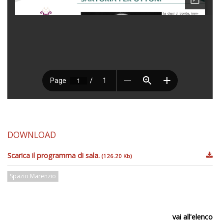
DOWNLOAD
Scarica il programma di sala.
(126.20 Kb)
Spazio Marenzio
vai all'elenco