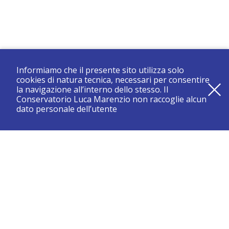
Informiamo che il presente sito utilizza solo
cookies di natura tecnica, necessari per consentire
la navigazione all’interno dello stesso. Il
Conservatorio Luca Marenzio non raccoglie alcun
dato personale dell’utente
registrati e resta aggiornato su tutte le novità
CONSERVATORIO DI BRESCIA “LUCA MARENZIO”