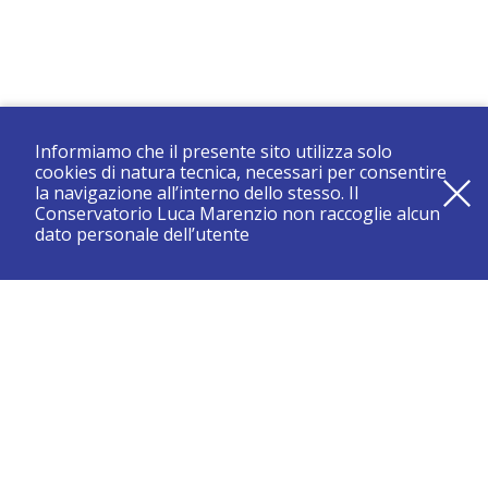
Informiamo che il presente sito utilizza solo
cookies di natura tecnica, necessari per consentire
la navigazione all’interno dello stesso. Il
Conservatorio Luca Marenzio non raccoglie alcun
dato personale dell’utente
registrati e resta aggiornato su tutte le novità
CONSERVATORIO DI BRESCIA “LUCA MARENZIO”