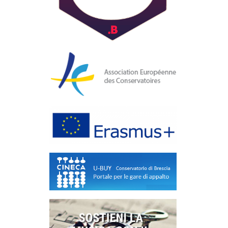
COMI/01 A
Concert
repertori
Direzion
Musica d