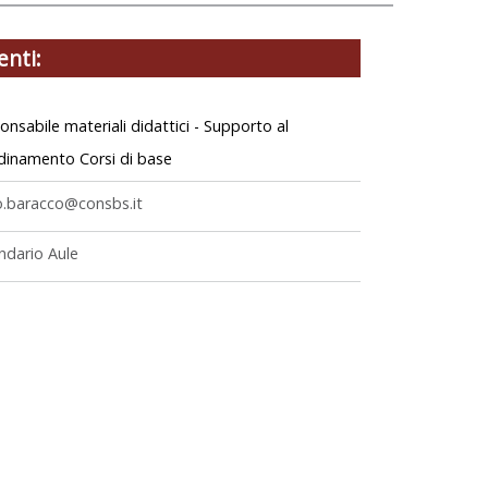
enti:
nsabile materiali didattici - Supporto al
dinamento Corsi di base
io.baracco@consbs.it
ndario Aule