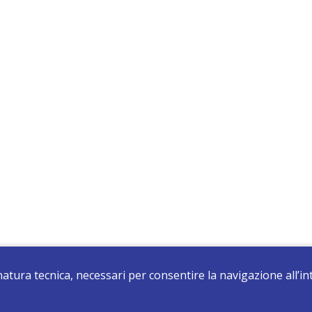
 natura tecnica, necessari per consentire la navigazione all’
registrati e resta aggiornato su tutte le novità