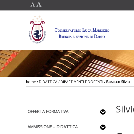
Conservatorio Luca Marenzio
Brescia e sezione di Darfo
home
/ DIDATTICA / DIPARTIMENTI E DOCENTI /
Baracco Silvio
Silv
OFFERTA FORMATIVA
AMMISSIONE – DIDATTICA