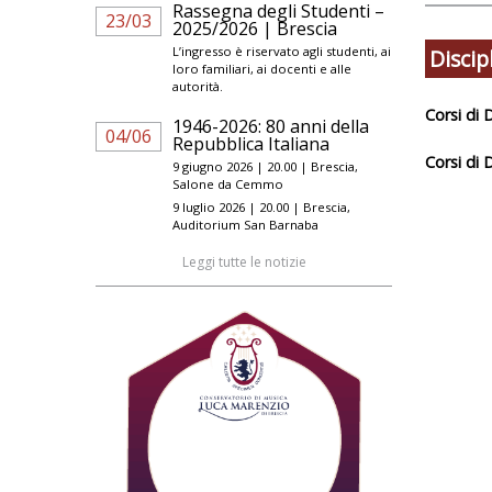
Rassegna degli Studenti –
23/03
2025/2026 | Brescia
L’ingresso è riservato agli studenti, ai
Discip
loro familiari, ai docenti e alle
autorità.
Corsi di 
1946-2026: 80 anni della
04/06
Repubblica Italiana
Corsi di 
9 giugno 2026 | 20.00 | Brescia,
Prassi 
Salone da Cemmo
sinfonic
9 luglio 2026 | 20.00 | Brescia,
COID/01 D
Direzio
Auditorium San Barnaba
coro e c
organis
Leggi tutte le notizie
Prassi 
sinfonic
Direzion
COID/01 D
coro e c
Formazi
Direzio
COID/01 D
coro e c
Metodol
Formazi