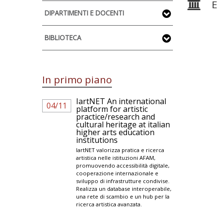
E
DIPARTIMENTI E DOCENTI
BIBLIOTECA
In primo piano
IartNET An international
04/11
platform for artistic
practice/research and
cultural heritage at italian
higher arts education
institutions
IartNET valorizza pratica e ricerca
artistica nelle istituzioni AFAM,
promuovendo accessibilità digitale,
cooperazione internazionale e
sviluppo di infrastrutture condivise.
Realizza un database interoperabile,
una rete di scambio e un hub per la
ricerca artistica avanzata.