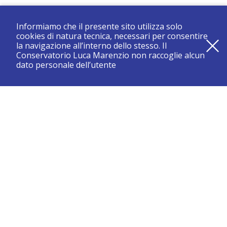
Informiamo che il presente sito utilizza solo
cookies di natura tecnica, necessari per consentire
la navigazione all’interno dello stesso. Il
Conservatorio Luca Marenzio non raccoglie alcun
dato personale dell’utente
registrati e resta aggiornato su tutte le novità
CONSERVATORIO DI BRESCIA “LUCA MARENZIO”
Sede di Brescia:
Piazza Benedetti Michelangeli 1 – 25121 Brescia