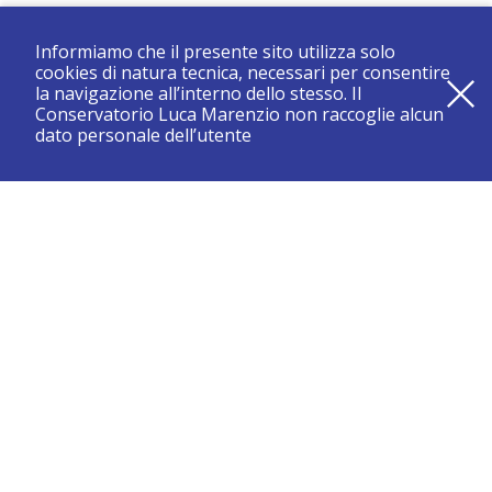
Informiamo che il presente sito utilizza solo
cookies di natura tecnica, necessari per consentire
la navigazione all’interno dello stesso. Il
Conservatorio Luca Marenzio non raccoglie alcun
dato personale dell’utente
registrati e resta aggiornato su tutte le novità
CONSERVATORIO DI BRESCIA “LUCA MARENZIO”
Sede di Brescia:
Piazza Benedetti Michelangeli 1 – 25121 Brescia