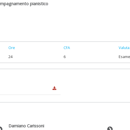
mpagnamento pianistico
Ore
CFA
Valuta
24
6
Esam
Damiano Carissoni