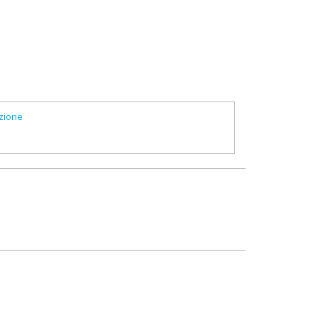
zione
e