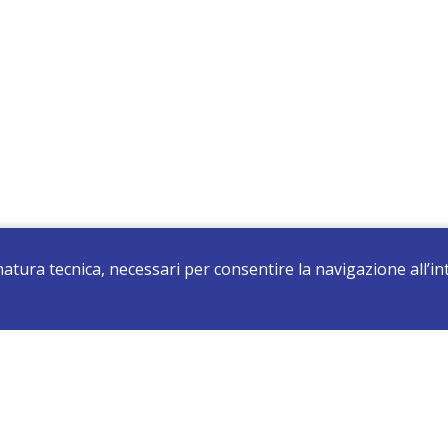
 natura tecnica, necessari per consentire la navigazione all’
registrati e resta aggiornato su tutte le novità