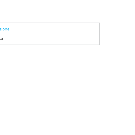
zione
tà