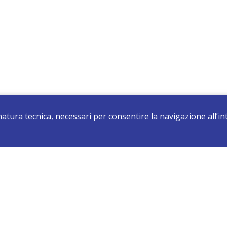
 natura tecnica, necessari per consentire la navigazione all’
registrati e resta aggiornato su tutte le novità