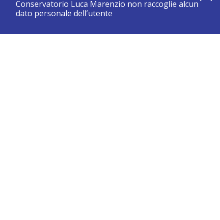
Conservatorio Luca Marenzio non raccoglie alcun
dato personale dell’utente
registrati e resta aggiornato su tutte le novità
CONSERVATORIO DI BRESCIA “LUCA MARENZIO”
Sede di Brescia:
Piazza Benedetti Michelangeli 1 – 25121 Brescia
Tel. +39.030.2886711
Fax +39.030.3770337