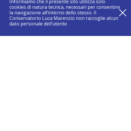
Informiamo che il presente sito utilizza solo
cookies di natura tecnica, necessari per consentire
la navigazione all’interno dello stesso. Il
Conservatorio Luca Marenzio non raccoglie alcun
dato personale dell’utente
registrati e resta aggiornato su tutte le novità
CONSERVATORIO DI BRESCIA “LUCA MARENZIO”
Sede di Brescia:
Piazza Benedetti Michelangeli 1 – 25121 Brescia
Tel. +39.030.2886711
Fax +39.030.3770337