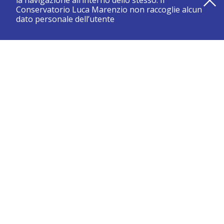
la navigazione all’interno dello stesso. Il
Conservatorio Luca Marenzio non raccoglie alcun
dato personale dell’utente
registrati e resta aggiornato su tutte le novità
CONSERVATORIO DI BRESCIA “LUCA MARENZIO”
Sede di Brescia:
Piazza Benedetti Michelangeli 1 – 25121 Brescia
Tel. +39.030.2886711
Fax +39.030.3770337