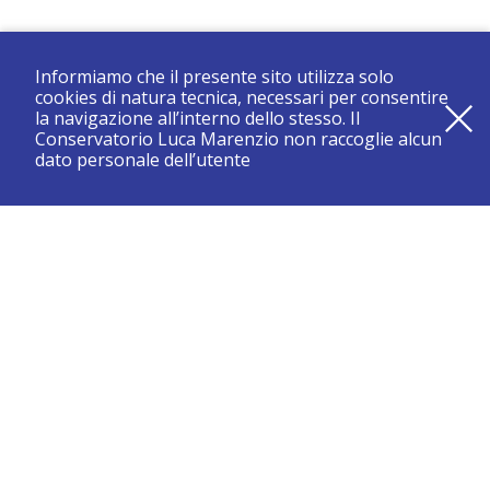
Informiamo che il presente sito utilizza solo
cookies di natura tecnica, necessari per consentire
la navigazione all’interno dello stesso. Il
Conservatorio Luca Marenzio non raccoglie alcun
dato personale dell’utente
registrati e resta aggiornato su tutte le novità
CONSERVATORIO DI BRESCIA “LUCA MARENZIO”
Sede di Brescia: