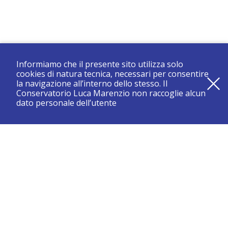
Informiamo che il presente sito utilizza solo
cookies di natura tecnica, necessari per consentire
la navigazione all’interno dello stesso. Il
Conservatorio Luca Marenzio non raccoglie alcun
dato personale dell’utente
registrati e resta aggiornato su tutte le novità
CONSERVATORIO DI BRESCIA “LUCA MARENZIO”