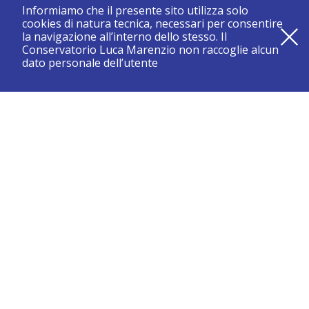
Informiamo che il presente sito utilizza solo
cookies di natura tecnica, necessari per consentire
la navigazione all’interno dello stesso. Il
Conservatorio Luca Marenzio non raccoglie alcun
dato personale dell’utente
registrati e resta aggiornato su tutte le novità
CONSERVATORIO DI BRESCIA “LUCA MARENZIO”
Sede di Brescia:
Piazza Benedetti Michelangeli 1 – 25121 Brescia
Tel. +39.030.2886711
Fax +39.030.3770337