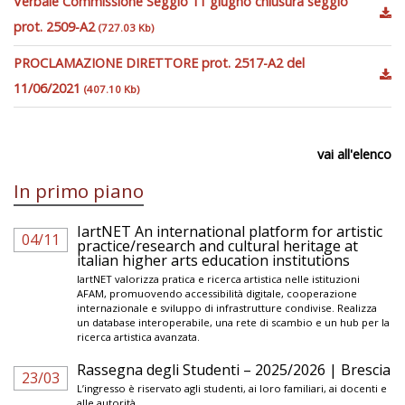
Verbale Commissione Seggio 11 giugno chiusura seggio
prot. 2509-A2
(727.03 Kb)
PROCLAMAZIONE DIRETTORE prot. 2517-A2 del
11/06/2021
(407.10 Kb)
vai all'elenco
In primo piano
IartNET An international platform for artistic
04/11
practice/research and cultural heritage at
italian higher arts education institutions
IartNET valorizza pratica e ricerca artistica nelle istituzioni
AFAM, promuovendo accessibilità digitale, cooperazione
internazionale e sviluppo di infrastrutture condivise. Realizza
un database interoperabile, una rete di scambio e un hub per la
ricerca artistica avanzata.
Rassegna degli Studenti – 2025/2026 | Brescia
23/03
L’ingresso è riservato agli studenti, ai loro familiari, ai docenti e
alle autorità.