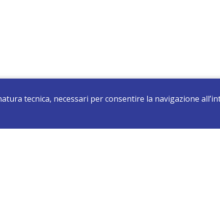
 natura tecnica, necessari per consentire la navigazione all’
registrati e resta aggiornato su tutte le novità