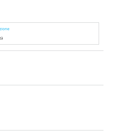
zione
tà