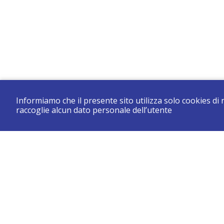
Informiamo che il presente sito utilizza solo cookies di
raccoglie alcun dato personale dell’utente
CONSERVATORIO DI BRESCIA “LUCA MARENZIO”