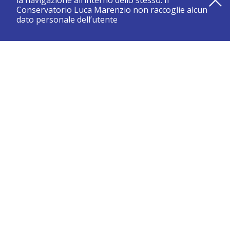
la navigazione all’interno dello stesso. Il
Conservatorio Luca Marenzio non raccoglie alcun
dato personale dell’utente
registrati e resta aggiornato su tutte le novità
CONSERVATORIO DI BRESCIA “LUCA MARENZIO”
Sede di Brescia:
Piazza Benedetti Michelangeli 1 – 25121 Brescia
Tel. +39.030.2886711
Fax +39.030.3770337